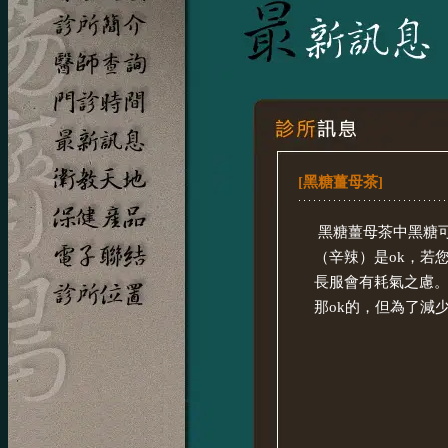
[黑糖薑母茶]
黑糖薑母茶中黑糖
（辛辣）是ok，若
長服會有耗氣之慮
那ok的，但為了減