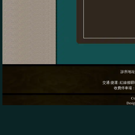
診所地址
交通:捷運: 紅線後驛
收費停車場：
Co
Desig