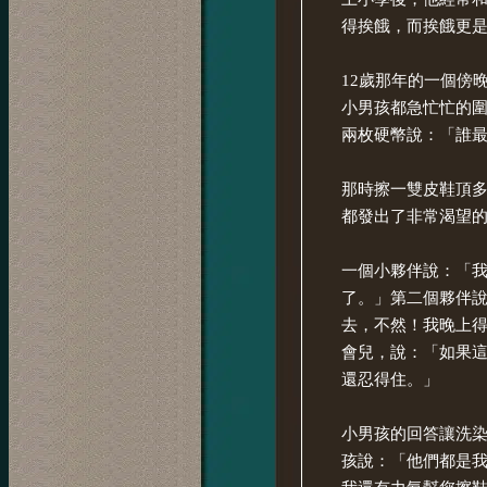
得挨餓，而挨餓更
12歲那年的一個傍
小男孩都急忙忙的
兩枚硬幣說：「誰
那時擦一雙皮鞋頂多
都發出了非常渴望
一個小夥伴說：「
了。」第二個夥伴
去，不然！我晚上
會兒，說：「如果
還忍得住。」
小男孩的回答讓洗
孩說：「他們都是