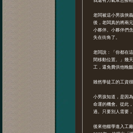
我還有力氣幫您擦
老闆被這小男孩俠
後，老闆真的將兩
小夥伴。小夥伴們
失在街角了。
老闆說：「你都在
間移動位置。」幾
工，還免費供他晚
雖然學徒工的工資
小男孩知道，是因
命運的機會。從此
過。只要別人需要
後來他輟學進入工廠